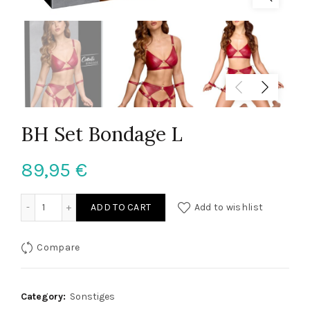
BH Set Bondage L
89,95
€
BH Set Bondage L quantity
ADD TO CART
Add to wishlist
Compare
Category:
Sonstiges