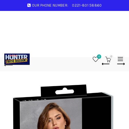
OUR PHONE NUMBER:
0221-801 58860
0
0