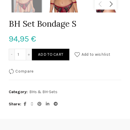
BH Set Bondage S
94,95
€
BH Set Bondage S quantity
ADD TO CART
Add to wishlist
Compare
Category:
BHs & BH-Sets
Share