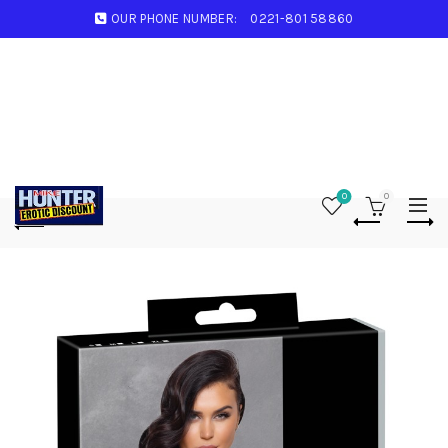
OUR PHONE NUMBER:
0221-801 58860
0
0