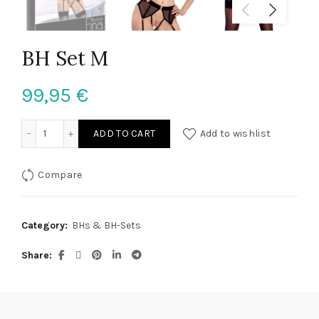
BH Set M
99,95
€
BH Set M quantity
ADD TO CART
Add to wishlist
Compare
Category:
BHs & BH-Sets
Share