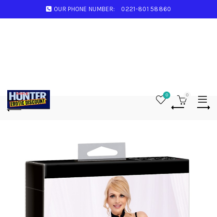
OUR PHONE NUMBER:
0221-801 58860
0
0