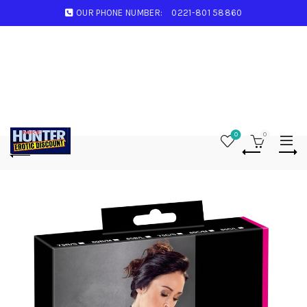
OUR PHONE NUMBER:
0221-801 58860
0
0