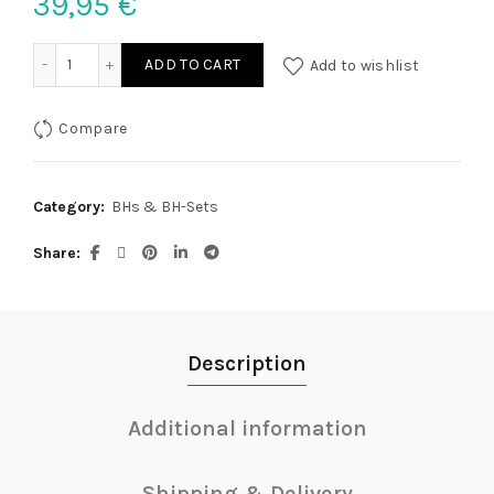
39,95
€
BH Set offen rot M/L quantity
ADD TO CART
Add to wishlist
Compare
Category:
BHs & BH-Sets
Share
Description
Additional information
Shipping & Delivery