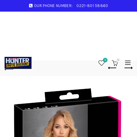
OUR PHONE NUMBER:
0221-801 58860
0
0