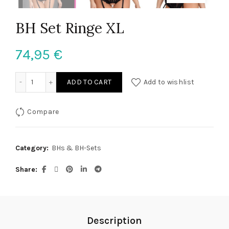
BH Set Ringe XL
74,95
€
BH Set Ringe XL quantity
ADD TO CART
Add to wishlist
Compare
Category:
BHs & BH-Sets
Share
Description