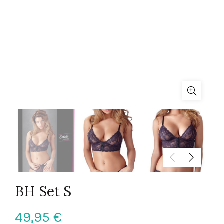
BH Set S
49,95
€