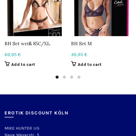
BH Set weiß 85C/XL
BH Set M
69,95
€
49,95
€
Add to cart
Add to cart
EROTIK DISCOUNT KÖLN
MIKE HUNTER UG
Neue Weyerstr. 5