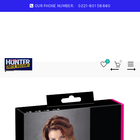
OUR PHONE NUMBER:
0221-801 58860
0
0