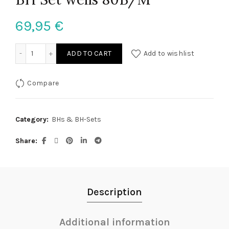
69,95
€
BH Set weiß 80B/M quantity
ADD TO CART
Add to wishlist
Compare
Category:
BHs & BH-Sets
Share
Description
Additional information