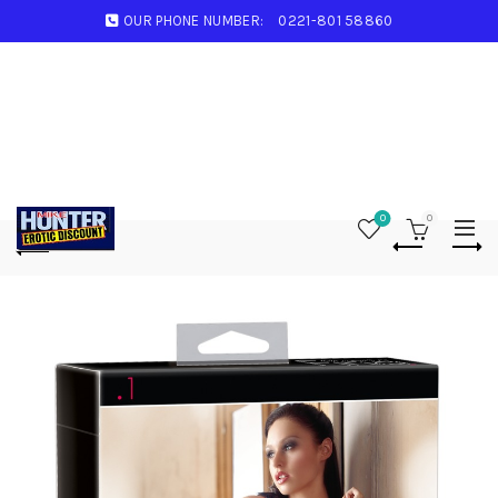
OUR PHONE NUMBER:
0221-801 58860
0
0