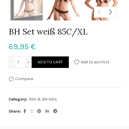
BH Set weiß 85C/XL
69,95
€
BH Set weiß 85C/XL quantity
ADD TO CART
Add to wishlist
Compare
Category:
BHs & BH-Sets
Share