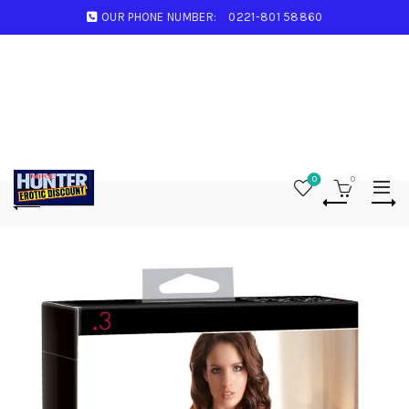
OUR PHONE NUMBER:
0221-801 58860
0
0