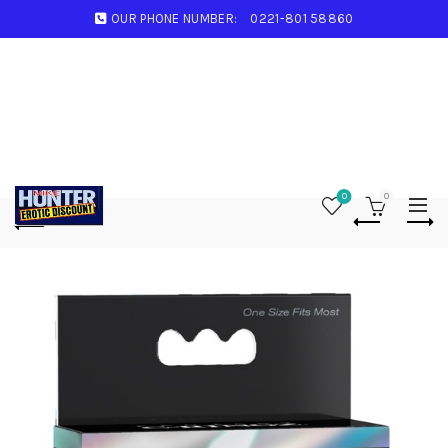
OUR PHONE NUMBER:
0221-801 58860
0
0