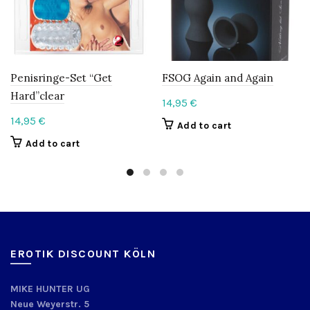
Penisringe-Set “Get
FSOG Again and Again
Hard”clear
14,95
€
14,95
€
Add to cart
Add to cart
EROTIK DISCOUNT KÖLN
MIKE HUNTER UG
Neue Weyerstr. 5