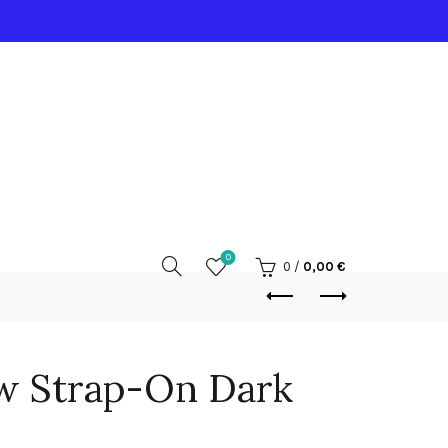
0
0
/
0,00
€
ow Strap-On Dark