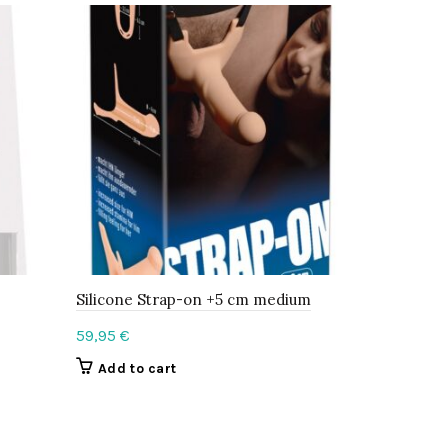
Silicone Strap-on +5 cm medium
StrapOn Ha
59,95
€
59,95
€
Add to cart
Add to c