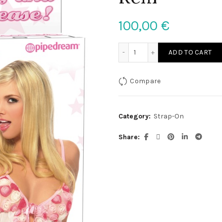
100,00
€
FFS 7 Hollow Strap-On Da
ADD TO CART
Compare
Category:
Strap-On
Share