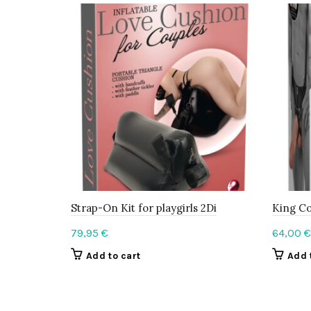
Strap-On Kit for playgirls 2Di
King Co
79,95
€
64,00
€
Add to cart
Add 