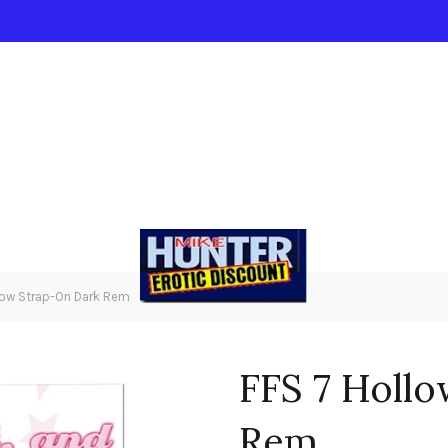
low Strap-On Dark Rem
FFS 7 Holl
Rem