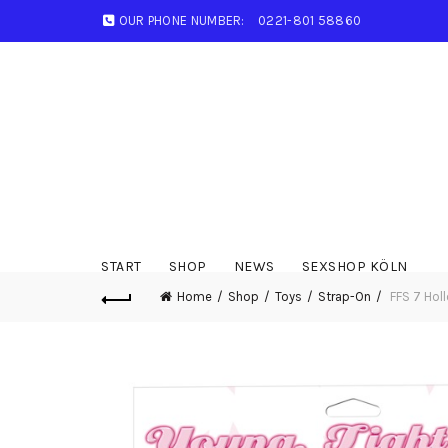
OUR PHONE NUMBER:
0221-801 58860
START
SHOP
NEWS
SEXSHOP KÖLN
Home
Shop
Toys
Strap-On
FFS 7 Hol