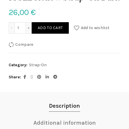
26,00
€
FFSLE Hollow Strap-On Dark quantity
ADD TO CART
Add to wishlist
Compare
Category:
Strap-On
Share
Description
Additional information