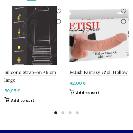
Silicone Strap-on +6 cm
Fetish Fantasy 7Zoll Hollow
large
42,00
€
59,95
€
Add to cart
Add to cart