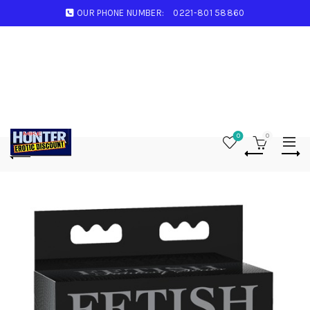
OUR PHONE NUMBER:
0221-801 58860
0
0