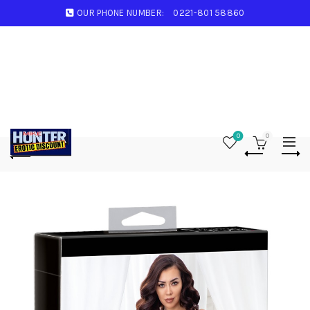
OUR PHONE NUMBER:
0221-801 58860
0
0