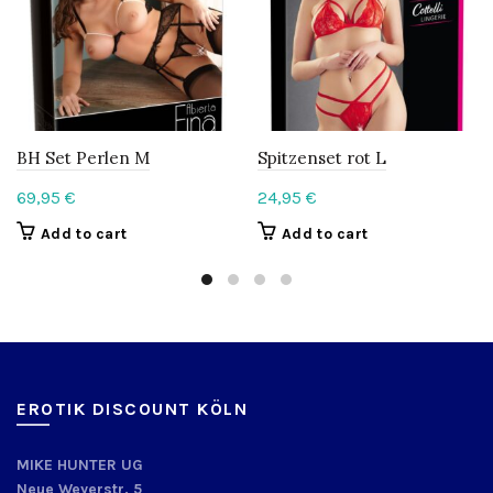
BH Set Perlen M
Spitzenset rot L
69,95
€
24,95
€
Add to cart
Add to cart
EROTIK DISCOUNT KÖLN
MIKE HUNTER UG
Neue Weyerstr. 5