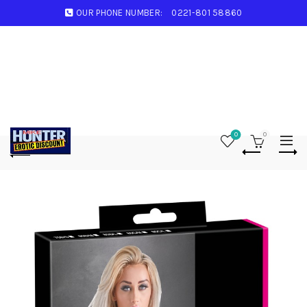
OUR PHONE NUMBER:
0221-801 58860
0
0