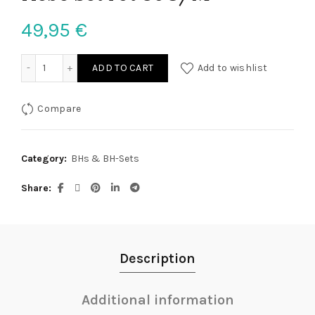
49,95
€
Hebe Set rot 80C/M quantity
ADD TO CART
Add to wishlist
Compare
Category:
BHs & BH-Sets
Share
Description
Additional information