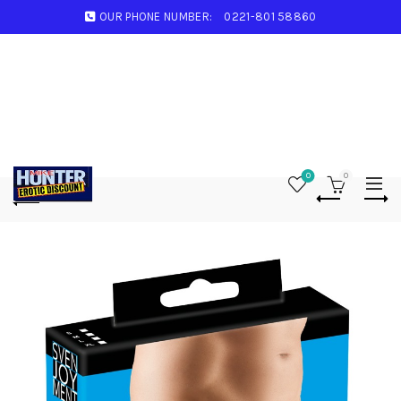
OUR PHONE NUMBER:
0221-801 58860
0
0