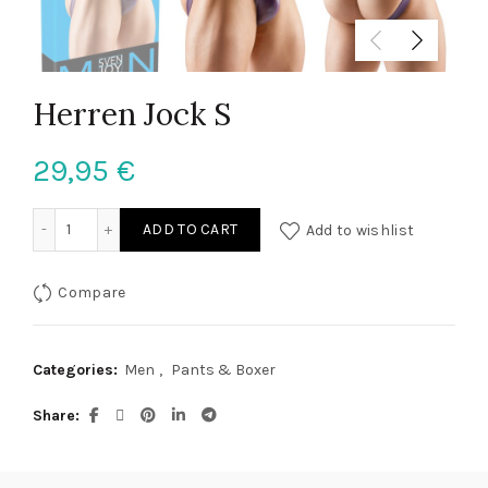
Herren Jock S
29,95
€
Herren Jock S quantity
ADD TO CART
Add to wishlist
Compare
Categories:
Men
,
Pants & Boxer
Share