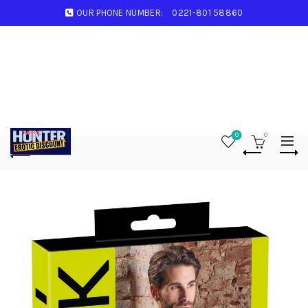
OUR PHONE NUMBER:
0221-801 58860
0
0