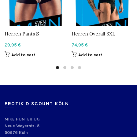
Herren Pants S
Herren Overall 3XL
29,95
€
74,95
€
Add to cart
Add to cart
EROTIK DISCOUNT KÖLN
MIKE HUNTER UG
Neue Weyerstr. 5
50676 Köln