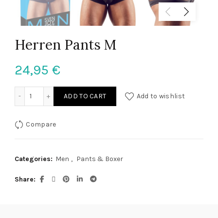
Herren Pants M
24,95
€
Herren Pants M quantity
ADD TO CART
Add to wishlist
Compare
Categories:
Men
,
Pants & Boxer
Share