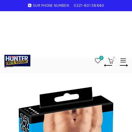
OUR PHONE NUMBER:
0221-801 58860
0
0