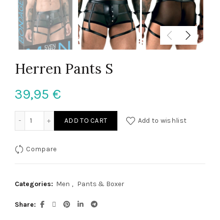
Herren Pants S
39,95
€
Herren Pants S quantity
ADD TO CART
Add to wishlist
Compare
Categories:
Men
,
Pants & Boxer
Share