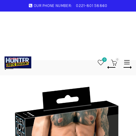
OUR PHONE NUMBER:
0221-801 58860
0
0