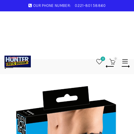
OUR PHONE NUMBER:
0221-801 58860
0
0