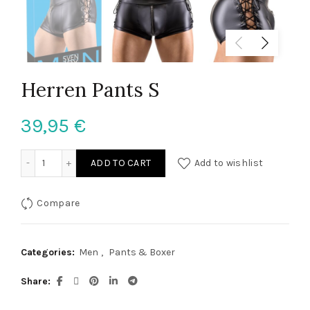
Herren Pants S
39,95
€
Herren Pants S quantity
ADD TO CART
Add to wishlist
Compare
Categories:
Men
,
Pants & Boxer
Share