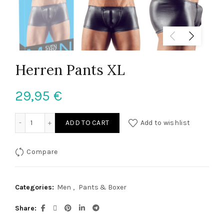
Herren Pants XL
29,95
€
Herren Pants XL quantity
ADD TO CART
Add to wishlist
Compare
Categories:
Men
,
Pants & Boxer
Share