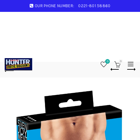
OUR PHONE NUMBER:
0221-801 58860
0
0