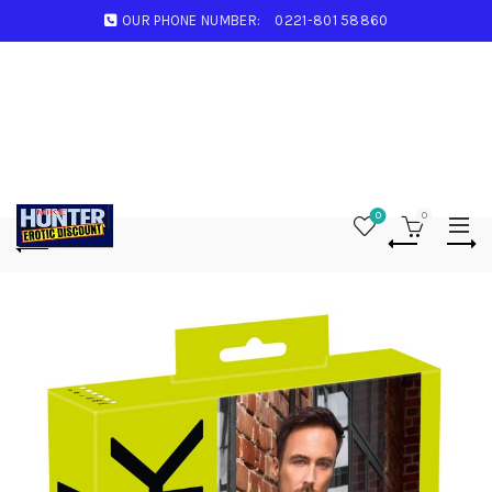
OUR PHONE NUMBER:
0221-801 58860
0
0