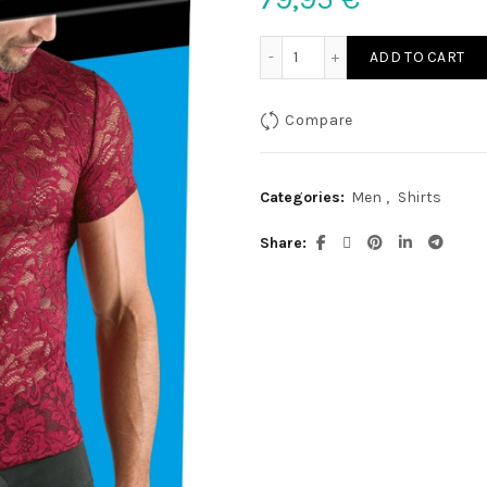
Herren Shirt XL quantity
ADD TO CART
Compare
Categories:
Men
,
Shirts
Share