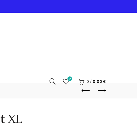
0
0
/
0,00
€
t XL