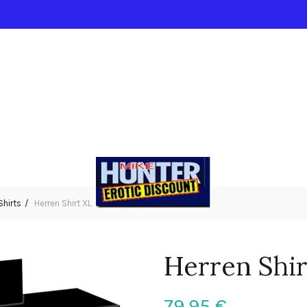
Shirts
Herren Shirt XL
Herren Shir
79,95
€