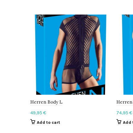
Herren Body L
Herren 
49,95
€
74,95
€
Add to cart
Add 