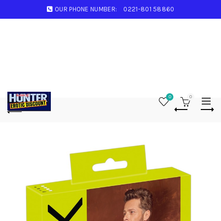
OUR PHONE NUMBER:
0221-801 58860
0
0