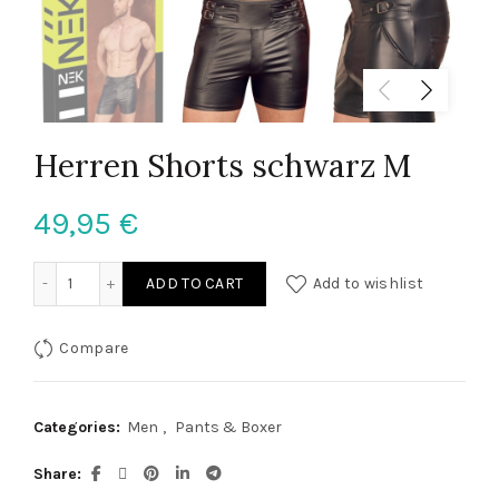
Herren Shorts schwarz M
49,95
€
Herren Shorts schwarz M quantity
ADD TO CART
Add to wishlist
Compare
Categories:
Men
,
Pants & Boxer
Share