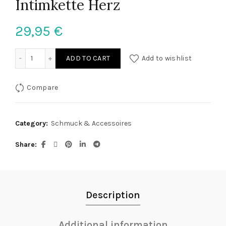
Intimkette Herz
29,95
€
Intimkette Herz quantity
ADD TO CART
Add to wishlist
Compare
Category:
Schmuck & Accessoires
Share
Description
Additional information