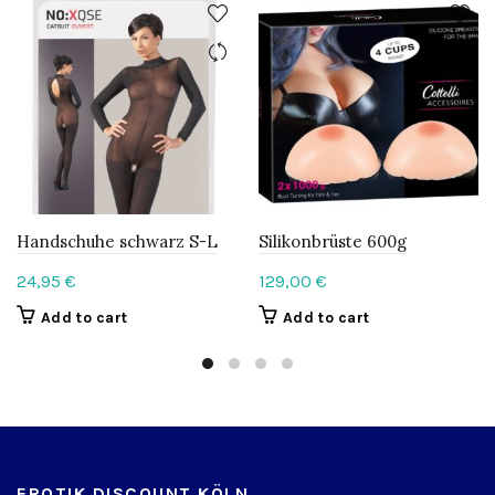
Handschuhe schwarz S-L
Silikonbrüste 600g
24,95
€
129,00
€
Add to cart
Add to cart
EROTIK DISCOUNT KÖLN