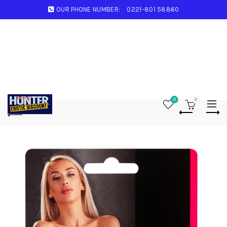
OUR PHONE NUMBER:
0221-801 58860
0
0