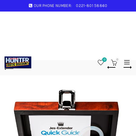
OUR PHONE NUMBER:
0221-801 58860
0
0