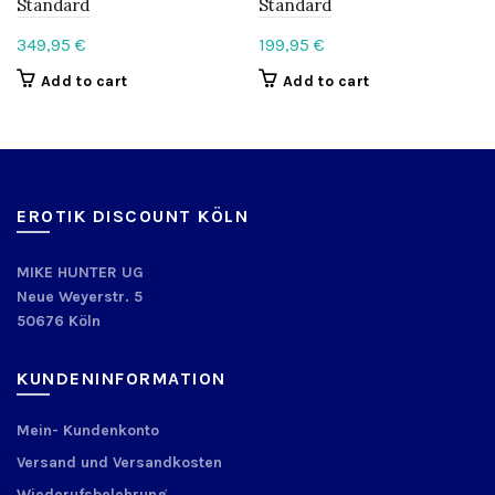
Standard
Standard
349,95
€
199,95
€
Add to cart
Add to cart
EROTIK DISCOUNT KÖLN
MIKE HUNTER UG
Neue Weyerstr. 5
50676 Köln
KUNDENINFORMATION
Mein- Kundenkonto
Versand und Versandkosten
Wiederufsbelehrung