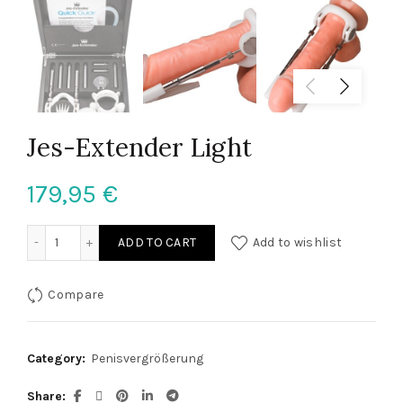
Jes-Extender Light
179,95
€
Jes-Extender Light quantity
ADD TO CART
Add to wishlist
Compare
Category:
Penisvergrößerung
Share