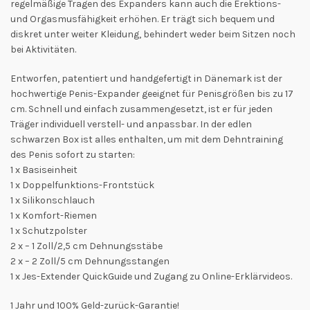
regelmäßige Tragen des Expanders kann auch die Erektions-
und Orgasmusfähigkeit erhöhen. Er trägt sich bequem und
diskret unter weiter Kleidung, behindert weder beim Sitzen noch
bei Aktivitäten.
Entworfen, patentiert und handgefertigt in Dänemark ist der
hochwertige Penis-Expander geeignet für Penisgrößen bis zu 17
cm. Schnell und einfach zusammengesetzt, ist er für jeden
Träger individuell verstell- und anpassbar. In der edlen
schwarzen Box ist alles enthalten, um mit dem Dehntraining
des Penis sofort zu starten:
1 x Basiseinheit
1 x Doppelfunktions-Frontstück
1 x Silikonschlauch
1 x Komfort-Riemen
1 x Schutzpolster
2 x – 1 Zoll/2,5 cm Dehnungsstäbe
2 x – 2 Zoll/5 cm Dehnungsstangen
1 x Jes-Extender QuickGuide und Zugang zu Online-Erklärvideos.
1 Jahr und 100% Geld-zurück-Garantie!