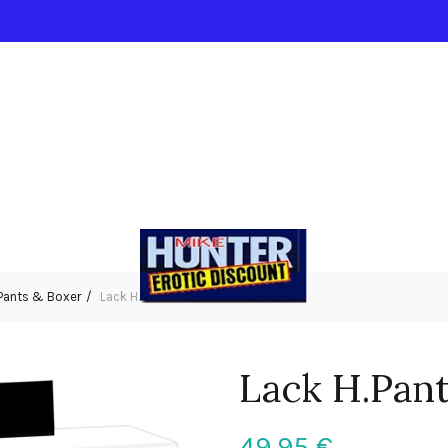
Pants & Boxer
Lack H.Pants M
Lack H.Pan
49,95
€