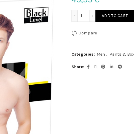
Lack H.Pants M quantity
ADD TO CART
Compare
Categories:
Men
,
Pants & Box
Share