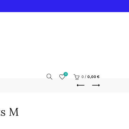
0
0
/
0,00
€
ts M