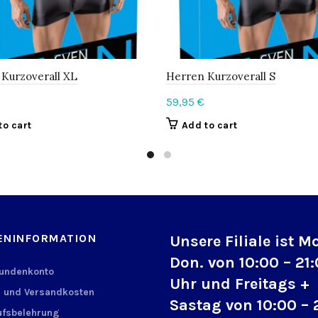
Kurzoverall XL
Herren Kurzoverall S
59,95
€
to cart
Add to cart
ENINFORMATION
Unsere Filiale ist M
Don. von 10:00 – 21
Kundenkonto
Uhr und Freitags +
 und Versandkosten
Sastag von 10:00 – 
fsbelehrung