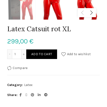
Latex Catsuit rot XL
299,00
€
Latex Catsuit rot XL quantity
ADD TO CART
Add to wishlist
Compare
Category:
Latex
Share