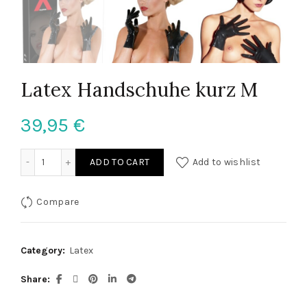
Latex Handschuhe kurz M
39,95
€
Latex Handschuhe kurz M quantity
ADD TO CART
Add to wishlist
Compare
Category:
Latex
Share