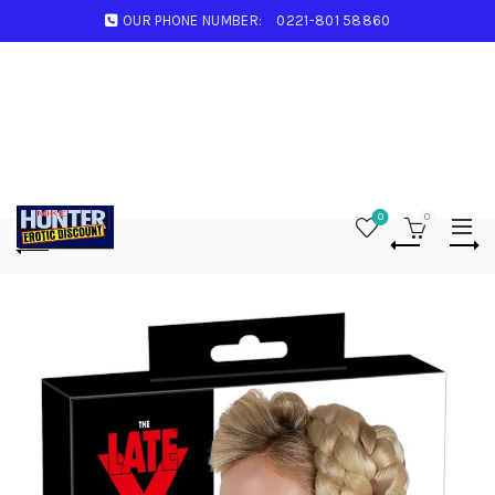
OUR PHONE NUMBER:
0221-801 58860
0
0