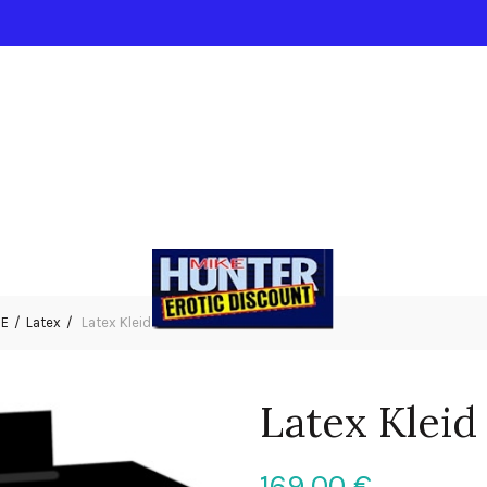
IE
Latex
Latex Kleid schwarz L
Latex Kleid
169,00
€