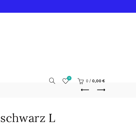
0
0
/
0,00
€
 schwarz L