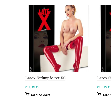
Latex Strümpfe rot XS
Latex S
59,95
€
59,95
€
Add to cart
Add 