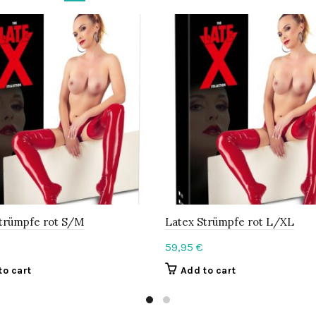
trümpfe rot S/M
Latex Strümpfe rot L/XL
59,95
€
to cart
Add to cart