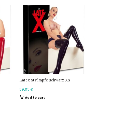
Latex Strümpfe schwarz XS
Latex Slip 
59,95
€
24,95
€
Add to cart
Add to c