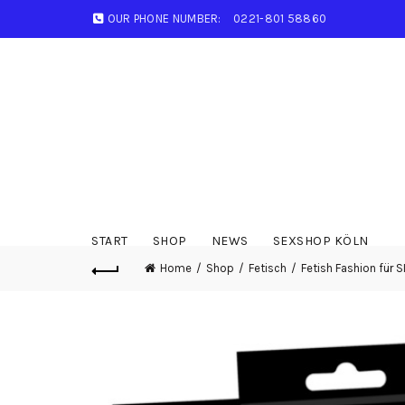
OUR PHONE NUMBER:
0221-801 58860
START
SHOP
NEWS
SEXSHOP KÖLN
Home
Shop
Fetisch
Fetish Fashion für S