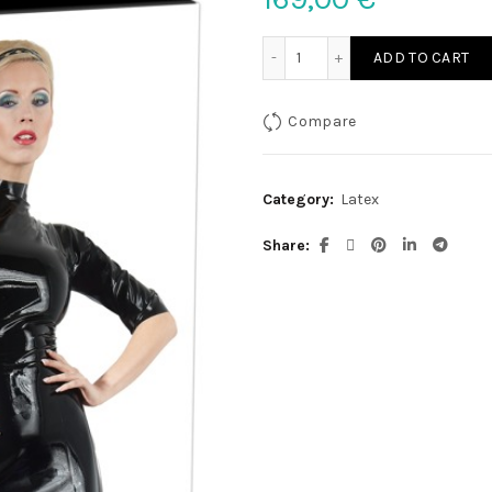
Latex Kleid schwarz L quan
ADD TO CART
Compare
Category:
Latex
Share