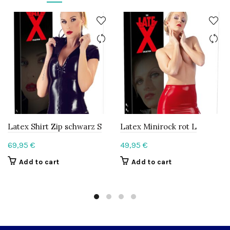
Latex Shirt Zip schwarz S
Latex Minirock rot L
69,95
€
49,95
€
Add to cart
Add to cart