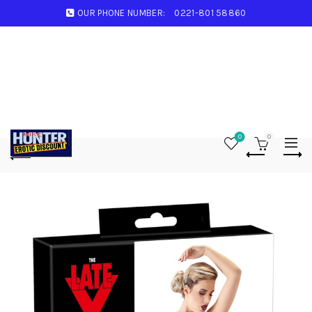
OUR PHONE NUMBER:
0221-801 58860
0
0