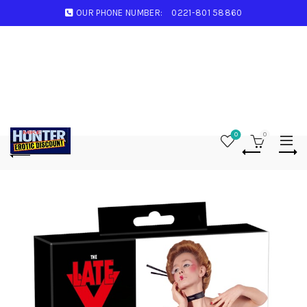
OUR PHONE NUMBER:
0221-801 58860
0
0