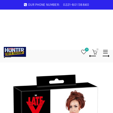
OUR PHONE NUMBER:
0221-801 58860
0
0