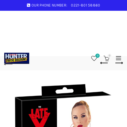
OUR PHONE NUMBER:
0221-801 58860
0
0