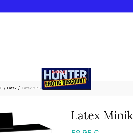
IE
Latex
Latex Minikleid S
Latex Minik
59,95
€