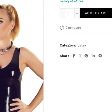
Latex Minikleid S quantity
ADD TO CART
Compare
Category:
Latex
Share