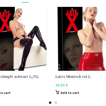
Strümpfe schwarz L/XL
Latex Minirock rot L
49,95
€
to cart
Add to cart