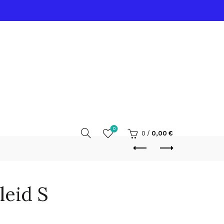
0
0
/
0,00
€
leid S