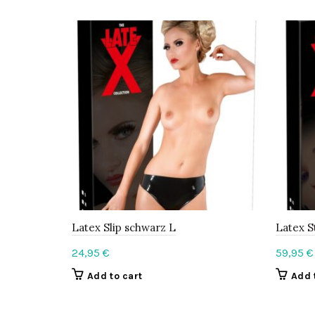
Latex Slip schwarz L
Latex 
24,95
€
59,95
€
Add to cart
Add 