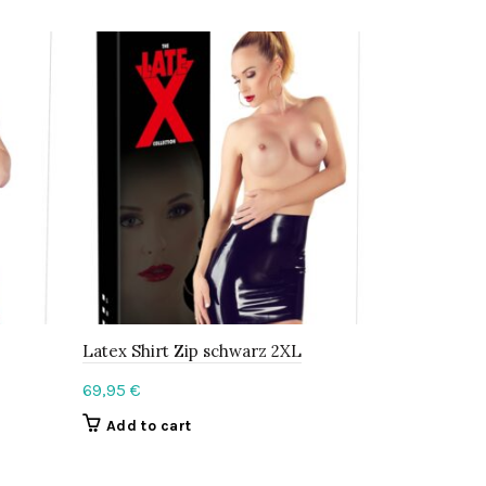
Latex Shirt Zip schwarz 2XL
Latex Mini
69,95
€
49,95
€
Add to cart
Add to c