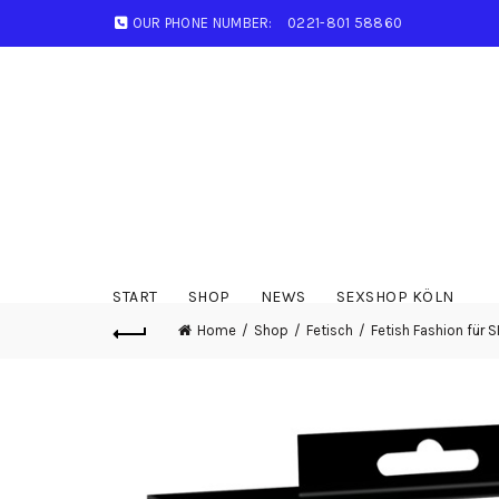
OUR PHONE NUMBER:
0221-801 58860
START
SHOP
NEWS
SEXSHOP KÖLN
Home
Shop
Fetisch
Fetish Fashion für S