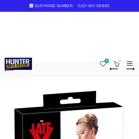
OUR PHONE NUMBER:
0221-801 58860
0
0