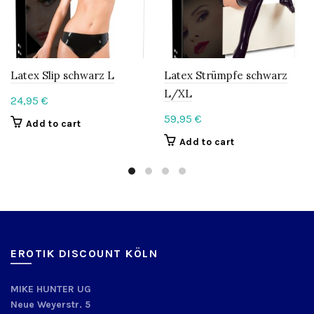
Latex Slip schwarz L
Latex Strümpfe schwarz
L/XL
24,95
€
59,95
€
Add to cart
Add to cart
EROTIK DISCOUNT KÖLN
MIKE HUNTER UG
Neue Weyerstr. 5