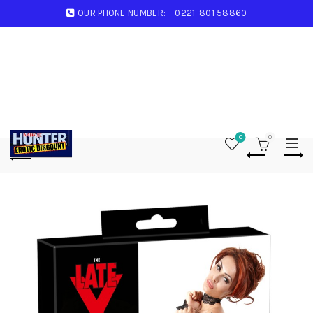
OUR PHONE NUMBER:
0221-801 58860
0
0