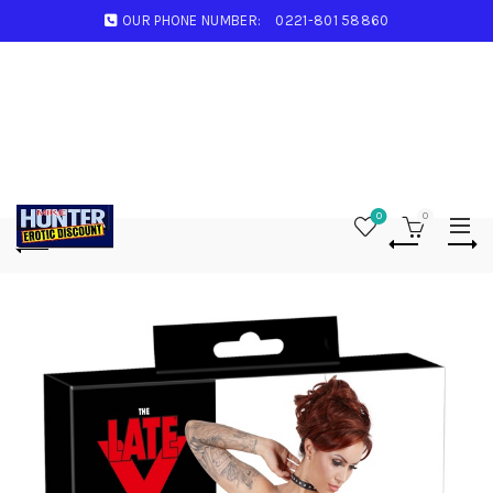
OUR PHONE NUMBER:
0221-801 58860
0
0