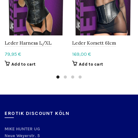
Leder Harness L/XL
Leder Korsett 61cm
79,95
€
169,00
€
Add to cart
Add to cart
EROTIK DISCOUNT KÖLN
MIKE HUNTER UG
Neue Weyerstr. 5