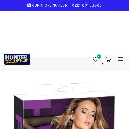
OUR PHONE NUMBER:
0221-801 58860
0
0