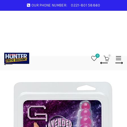
OUR PHONE NUMBER:
0221-801 58860
0
0