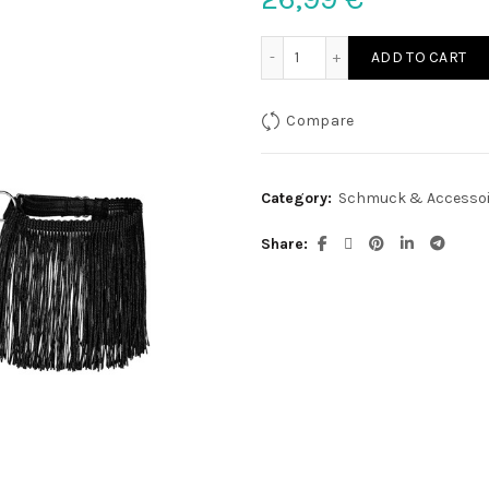
OBS Handschuhe quantit
ADD TO CART
Compare
Category:
Schmuck & Accessoi
Share