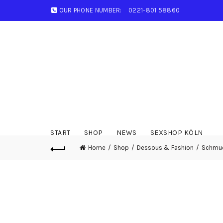
OUR PHONE NUMBER:
0221-801 58860
START
SHOP
NEWS
SEXSHOP KÖLN
Home
Shop
Dessous & Fashion
Schmuc