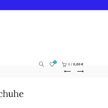
0
0
/
0,00
€
chuhe