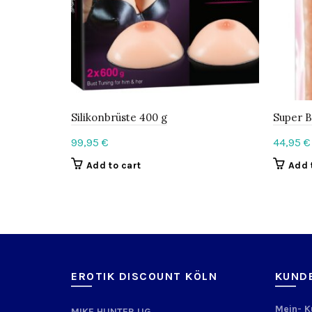
Silikonbrüste 400 g
Super 
99,95
€
44,95
€
Add to cart
Add 
EROTIK DISCOUNT KÖLN
KUND
Mein- 
MIKE HUNTER UG