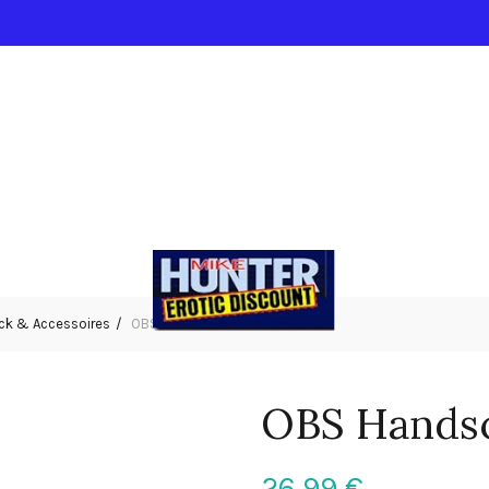
k & Accessoires
OBS Handschuhe
OBS Hands
26,99
€