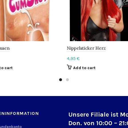
Busen
Nippelsticker Herz
4,95
€
to cart
Add to cart
ENINFORMATION
Unsere Filiale ist M
Don. von 10:00 – 21
Kundenkonto