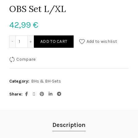
OBS Set L/XL
42,99
€
OBS Set L/XL quantity
ADD TO CART
Add to wishlist
Compare
Category:
BHs & BH-Sets
Share
Description