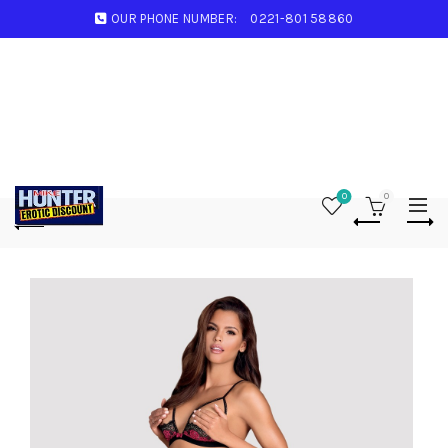
OUR PHONE NUMBER:
0221-801 58860
0
0