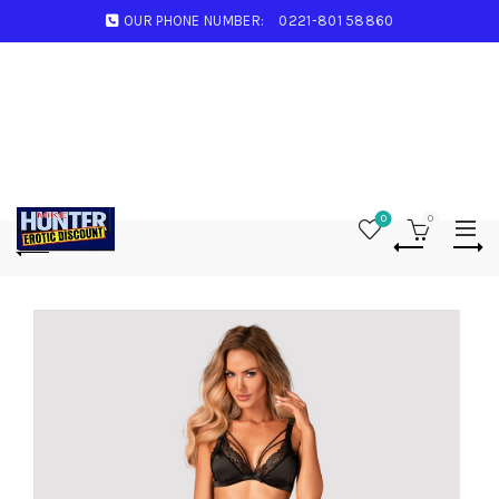
OUR PHONE NUMBER:
0221-801 58860
0
0