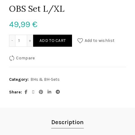
OBS Set L/XL
49,99
€
OBS Set L/XL quantity
ADD TO CART
Add to wishlist
Compare
Category:
BHs & BH-Sets
Share
Description