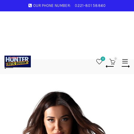
OUR PHONE NUMBER:
0221-801 58860
0
0