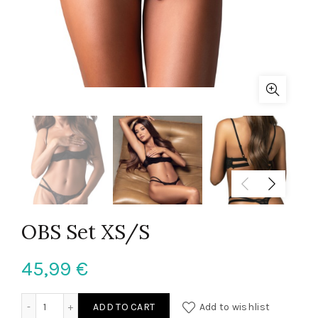
OBS Set XS/S
45,99
€
OBS Set XS/S quantity
ADD TO CART
Add to wishlist