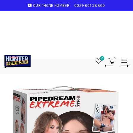
OUR PHONE NUMBER:
0221-801 58860
0
0