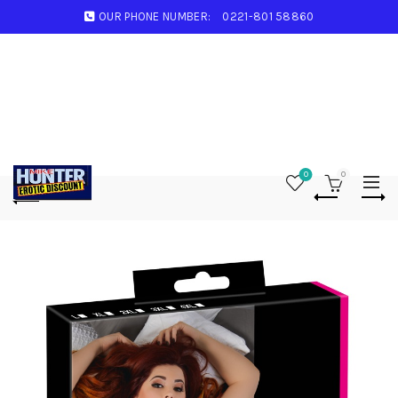
OUR PHONE NUMBER:
0221-801 58860
0
0