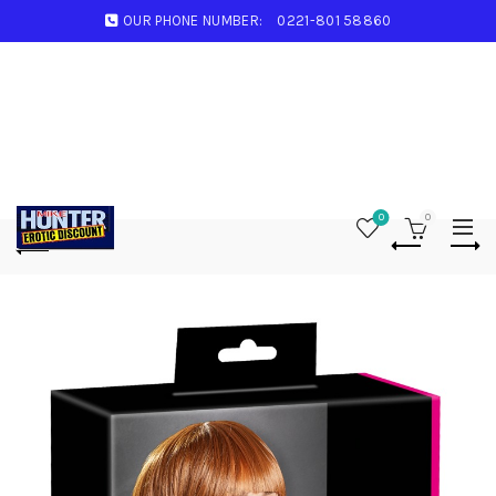
OUR PHONE NUMBER:
0221-801 58860
0
0