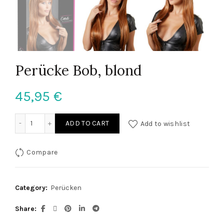
Perücke Bob, blond
45,95
€
Perücke Bob, blond quantity
ADD TO CART
Add to wishlist
Compare
Category:
Perücken
Share