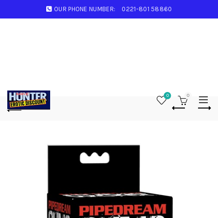
OUR PHONE NUMBER:
0221-801 58860
0
0