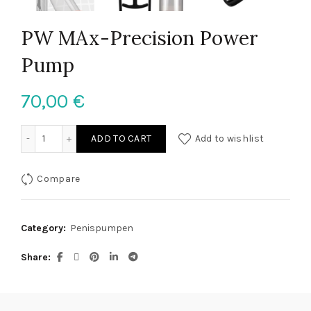
PW MAx-Precision Power
Pump
70,00
€
PW MAx-Precision Power Pump quantity
ADD TO CART
Add to wishlist
Compare
Category:
Penispumpen
Share