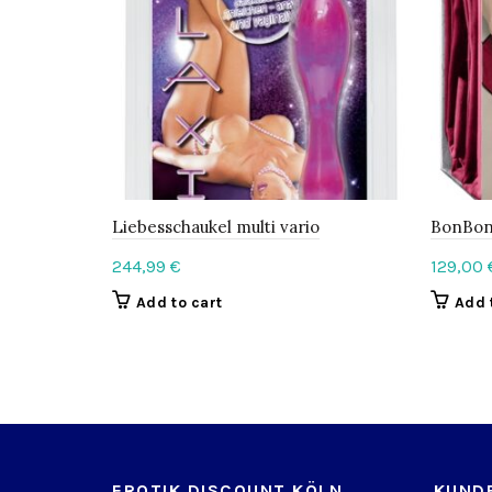
Liebesschaukel multi vario
BonBon
244,99
€
129,00
Add to cart
Add 
EROTIK DISCOUNT KÖLN
KUND