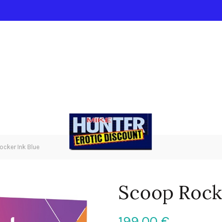
cker Ink Blue
Scoop Rock
199,00
€