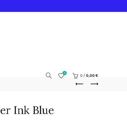
0
0
/
0,00
€
er Ink Blue