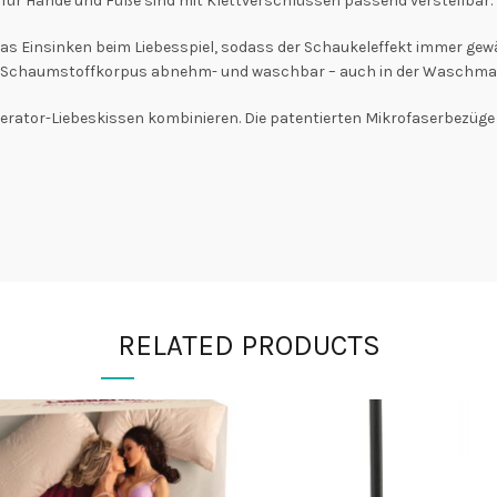
für Hände und Füße sind mit Klettverschlüssen passend verstellbar.
 Einsinken beim Liebesspiel, sodass der Schaukeleffekt immer gewährl
en Schaumstoffkorpus abnehm- und waschbar – auch in der Waschma
erator-Liebeskissen kombinieren. Die patentierten Mikrofaserbezüge 
RELATED PRODUCTS