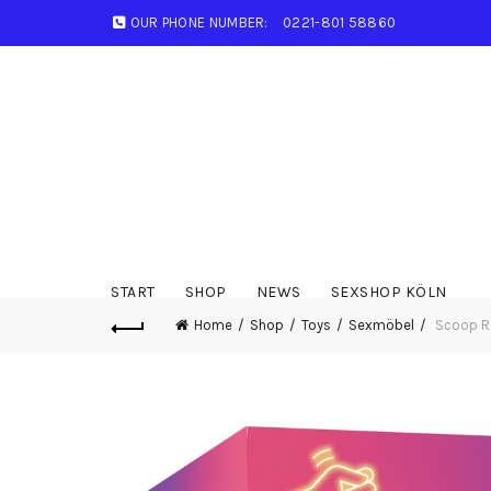
OUR PHONE NUMBER:
0221-801 58860
START
SHOP
NEWS
SEXSHOP KÖLN
Home
Shop
Toys
Sexmöbel
Scoop Ro