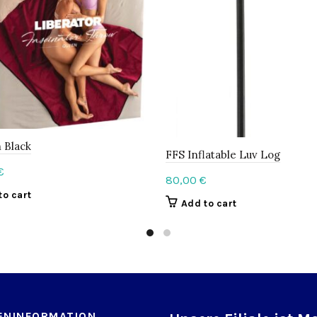
 Black
FFS Inflatable Luv Log
€
80,00
€
to cart
Add to cart
ENINFORMATION