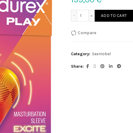
Scoop Rocker Ink Blue qua
ADD TO CART
Compare
Category:
Sexmöbel
Share