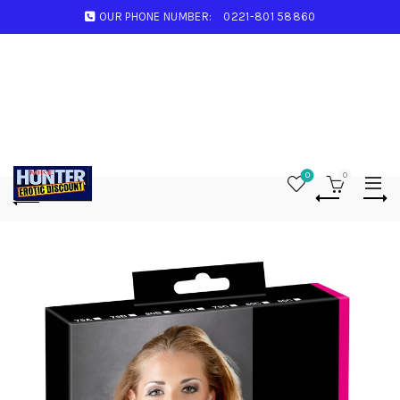
OUR PHONE NUMBER:
0221-801 58860
0
0