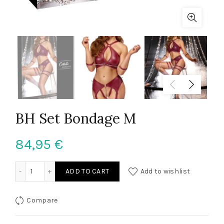
BH Set Bondage M
84,95
€
BH Set Bondage M quantity
ADD TO CART
Add to wishlist
Compare