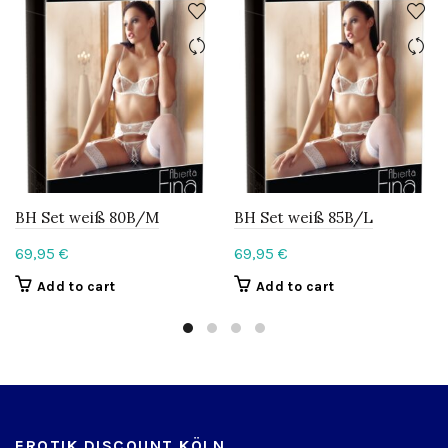
BH Set weiß 80B/M
BH Set weiß 85B/L
69,95
€
69,95
€
Add to cart
Add to cart
EROTIK DISCOUNT KÖLN