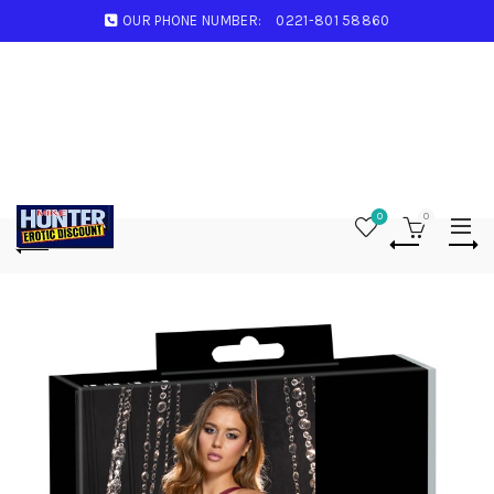
OUR PHONE NUMBER:
0221-801 58860
0
0